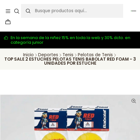
En la semana de la niñez 15% en toda la web y 30% dcto. en
categoría junior
Inicio
Deportes
Tenis
Pelotas de Tenis
TOP SALE 2 ESTUCHES PELOTAS TENIS BABOLAT RED FOAM - 3
UNIDADES POR ESTUCHE