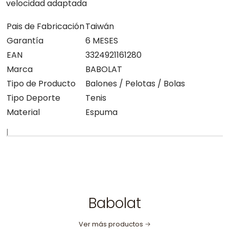
velocidad adaptada
Pais de Fabricación
Taiwán
Garantía
6 MESES
EAN
3324921161280
Marca
BABOLAT
Tipo de Producto
Balones / Pelotas / Bolas
Tipo Deporte
Tenis
Material
Espuma
|
Babolat
Ver más productos