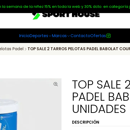
n la semana de la niñez 15% en toda la web y 30% dcto. en categoría j
Inicio
Deportes
Marcas
Contacto
Ofertas
elotas Padel
TOP SALE 2 TARROS PELOTAS PADEL BABOLAT COUR
TOP SALE 
PADEL BAB
UNIDADES
DESCRIPCIÓN