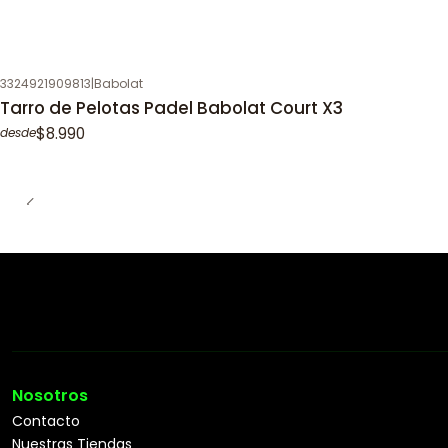
3324921909813
|
Babolat
Tarro de Pelotas Padel Babolat Court X3
$8.990
desde
Nosotros
Contacto
Nuestras Tiendas