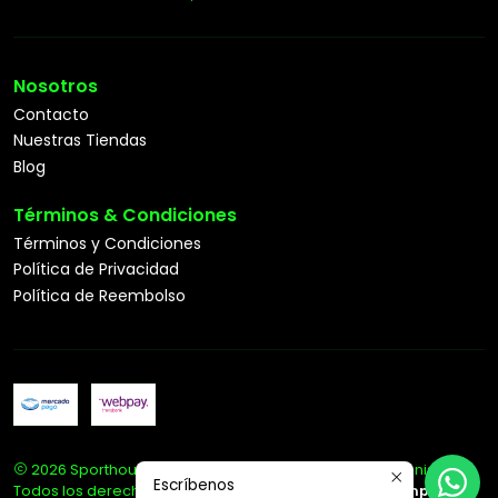
Nosotros
Contacto
Nuestras Tiendas
Blog
Términos & Condiciones
Términos y Condiciones
Política de Privacidad
Política de Reembolso
2026 Sporthouse Tienda Deportiva Especialista en Tenis.
Escríbenos
Todos los derechos reservados.
Desarrollado por Jumpseller
.