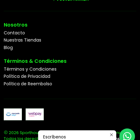
Nosotros
Contacto
Nuestras Tiendas
Blog
Términos & Condiciones
Términos y Condiciones
Política de Privacidad
Política de Reembolso
2026 Sporthouse Tienda Deportiva Especialista en Tenis.
Escríbenos
Todos los derechos reservados.
Desarrollado por Jumpseller
.