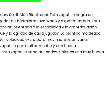
ow Spirit Men Black aquí. Esta zapatilla negra de
 jugador de bádminton avanzado y experimentado. Esta
bolat, orientada a la estabilidad y la amortiguación,
ue y la agilidad de cada jugador. La plantilla moldeada
ador velocidad extra para movimientos en varias
 zapatilla para saltar mucho y con buena
esta zapatilla Babolat Shadow Spirit es una muy buena