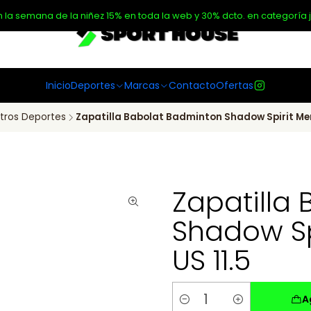
n la semana de la niñez 15% en toda la web y 30% dcto. en categoría j
Inicio
Deportes
Marcas
Contacto
Ofertas
tros Deportes
Zapatilla Babolat Badminton Shadow Spirit Men 
Zapatilla
Shadow Sp
US 11.5
A
Cantidad