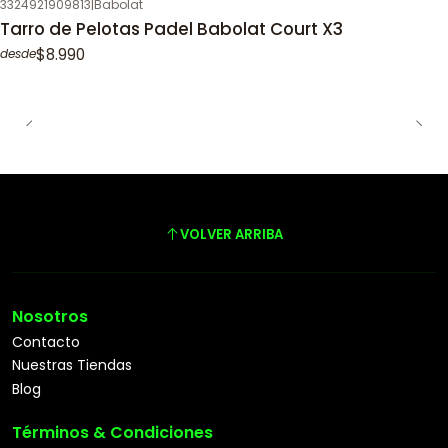
3324921909813
|
Babolat
Tarro de Pelotas Padel Babolat Court X3
$8.990
desde
VOLVER ARRIBA
Nosotros
Contacto
Nuestras Tiendas
Blog
Términos & Condiciones