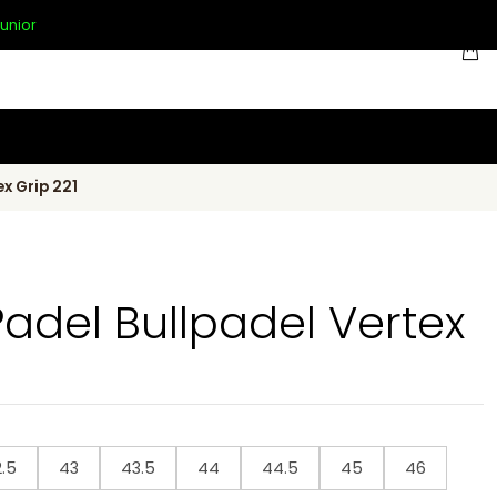
unior
x Grip 221
Padel Bullpadel Vertex
.5
43
43.5
44
44.5
45
46