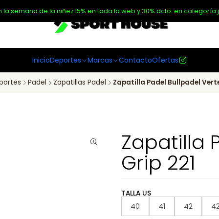
n la semana de la niñez 15% en toda la web y 30% dcto. en categoría j
Inicio
Deportes
Marcas
Contacto
Ofertas
portes
Padel
Zapatillas Padel
Zapatilla Padel Bullpadel Verte
Zapatilla 
Grip 221
TALLA US
40
41
42
42