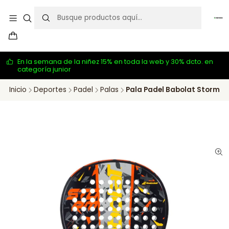
En la semana de la niñez 15% en toda la web y 30% dcto. en
categoría junior
Inicio
Deportes
Padel
Palas
Pala Padel Babolat Storm